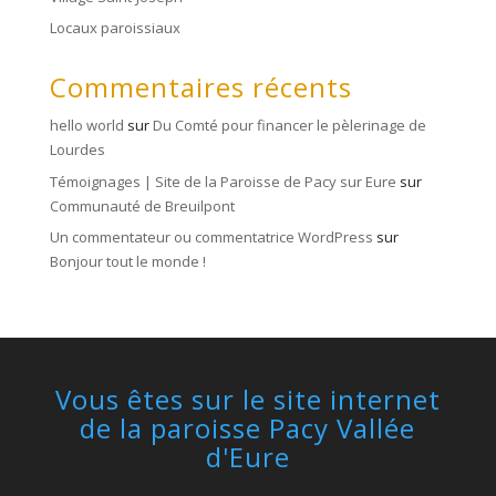
Locaux paroissiaux
Commentaires récents
hello world
sur
Du Comté pour financer le pèlerinage de
Lourdes
Témoignages | Site de la Paroisse de Pacy sur Eure
sur
Communauté de Breuilpont
Un commentateur ou commentatrice WordPress
sur
Bonjour tout le monde !
Vous êtes sur le site internet
de la paroisse Pacy Vallée
d'Eure