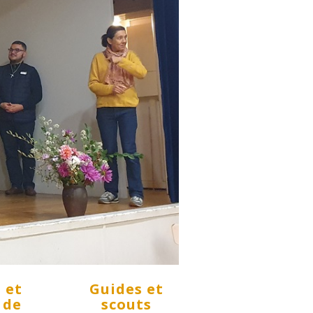
 et
Guides et
 de
scouts