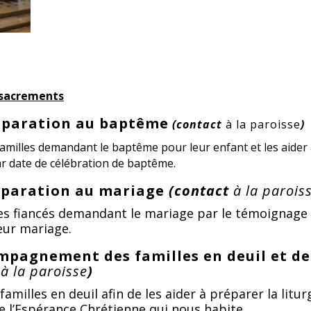
s sacrements
éparation au baptême
(contact
à la paroisse
)
illes demandant le baptême pour leur enfant et les aider à 
r date de célébration de baptême.
éparation au mariage
(contact
à la parois
s fiancés demandant le mariage par le témoignage de
leur mariage.
mpagnement des familles en deuil et de
t
à la paroisse
)
amilles en deuil afin de les aider à préparer la litur
 l’Espérance Chrétienne qui nous habite.