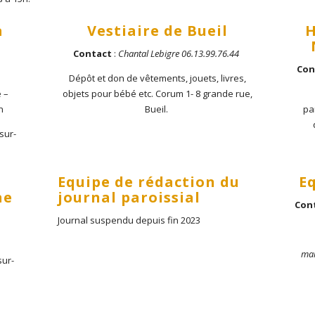
à
Vestiaire de Bueil
H
Contact
:
Chantal Lebigre 06.13.99.76.44
Con
Dépôt et don de vêtements, jouets, livres,
e –
objets pour bébé etc. Corum 1- 8 grande rue,
n
Bueil.
pa
sur-
Equipe de rédaction du
E
ne
journal paroissial
Con
Journal suspendu depuis fin 2023
mai
sur-