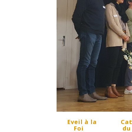
Eveil à la
Ca
Foi
du