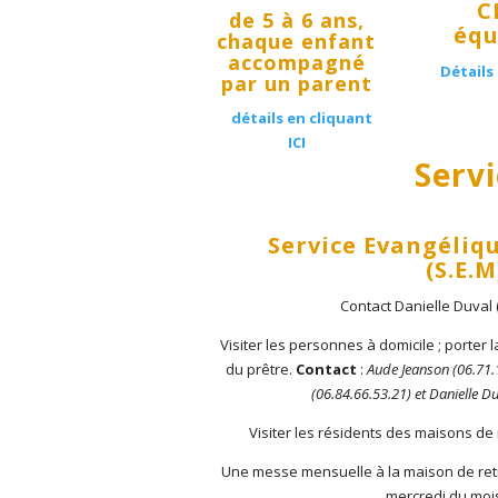
C
de 5 à 6 ans
,
équ
chaque enfant
accompagné
Détails 
par un parent
détails en cliquant
ICI
Serv
Service Evangéliq
(S.E.M
Contact Danielle Duval (
Visiter les personnes à domicile ; porter 
du prêtre.
Contact
:
Aude Jeanson (06.71.1
(06.84.66.53.21) et Danielle D
Visiter les résidents des maisons de 
Une messe mensuelle à la maison de retr
mercredi du mois