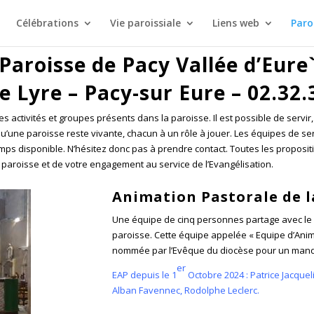
Célébrations
Vie paroissiale
Liens web
Paro
Paroisse de Pacy Vallée d’Eure
de Lyre – Pacy-sur Eure – 02.32.
es activités et groupes présents dans la paroisse. Il est possible de servi
u’une paroisse reste vivante, chacun à un rôle à jouer. Les équipes de ser
s disponible. N’hésitez donc pas à prendre contact. Toutes les propositio
 paroisse et de votre engagement au service de l’Evangélisation.
Animation Pastorale de l
Une équipe de cinq personnes partage avec le c
paroisse. Cette équipe appelée « Equipe d’Anima
nommée par l’Evêque du diocèse pour un manda
er
EAP depuis le 1
Octobre 2024 : Patrice Jacquel
Alban Favennec, Rodolphe Leclerc.