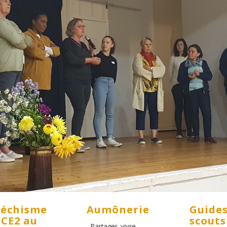
téchisme
Aumônerie
Guides
 CE2 au
scouts
Partager, vivre