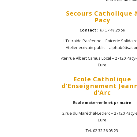
Secours Catholique 
Pacy
Contact
:
07 57 41 20 50
L’Entraide Pacéenne – Epicerie Solidair
Atelier ecrivain public – alphabétisatio
7ter rue Albert Camus Local – 27120 Pacy-
Eure
Ecole Catholique
d’Enseignement Jean
d’Arc
Ecole maternelle et primaire
2 rue du Maréchal-Leclerc – 27120 Pacy-
Eure
Tél. 02 32 36 05 23