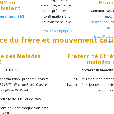
M2 ou
Fran
ensemble, échanger,
ivalent
prier, préparer sa
Contact:
Remy
en cliquant ICI
confirmation. Une
mail:
réunion mensuelle.
rg.sgdf.pacy27
m
Détails en cliquqnr ICI
Accès direct au
ice du frère et mouvement cari
cliquant I
ue des Malades
Fraternité Chré
)
malades 
06.86.89.35.76)
Contact :
Bernadette 
la communion ; préparer la visite
La FCPMH a pour objectif d
3.11.57), Pierrette Boivin-Quesnel
handicapées, jeunes et adultes,
uval (06.86.89.35.76)
approfond
retraite de Bueil et de Pacy.
aite de Pacy, chaque troisième
 à 15h.