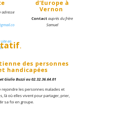
ce
d’Europe à
Vernon
 adresse
Contact
auprès du frère
@gmail.co
Samuel
 site en
tatif
.
CI
tienne des personnes
et handicapées
et Giulio Buzzi au 02.32.36.64.01
e rejoindre les personnes malades et
 là où elles vivent pour partager, prier,
ir sa foi en groupe.