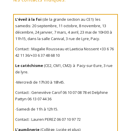
L’éveil à la foi
(de la grande section au CE1) les
samedis: 20 septembre, 11 octobre, 8 novembre, 13
décembre, 24 janvier, 7 mars, 4 avril, 23 mai de 10H30 à
11h15, dans la salle Canival, 3 rue de Lyre, Pacy.
Contact : Magalie Rousseau et Laeticia Nossent +33 6 76
42 11 36/+33 6 37 48 68 10
Le catéchisme
(CE2, CM1, CM2): à Pacy-sur-Eure, 3 rue
de lyre.
-Mercredi de 17h30 à 18h45.
Contact : Geneviève Carof 06 10 07 08 78 et Delphine
Pattyn 06 13 07 44 36
-Samedi de 11h à 12h15.
Contact : Lauren PEREZ 06 07 10 97 72
L’aumônerie
(Collège, Lycée et plus)