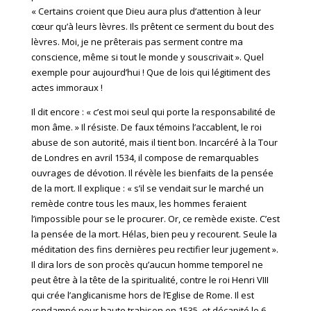
« Certains croient que Dieu aura plus d’attention à leur
cœur qu’à leurs lèvres. Ils prêtent ce serment du bout des
lèvres. Moi, je ne prêterais pas serment contre ma
conscience, même si tout le monde y souscrivait ». Quel
exemple pour aujourd’hui ! Que de lois qui légitiment des
actes immoraux !
Il dit encore : « c’est moi seul qui porte la responsabilité de
mon âme. » Il résiste. De faux témoins l’accablent, le roi
abuse de son autorité, mais il tient bon. Incarcéré à la Tour
de Londres en avril 1534, il compose de remarquables
ouvrages de dévotion. Il révèle les bienfaits de la pensée
de la mort. Il explique : « s’il se vendait sur le marché un
remède contre tous les maux, les hommes feraient
l’impossible pour se le procurer. Or, ce remède existe. C’est
la pensée de la mort. Hélas, bien peu y recourent. Seule la
méditation des fins dernières peu rectifier leur jugement ».
Il dira lors de son procès qu’aucun homme temporel ne
peut être à la tête de la spiritualité, contre le roi Henri VIII
qui crée l’anglicanisme hors de l’Eglise de Rome. Il est
condamné pour haute trahison en 1535, et décapité le 6