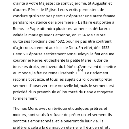
crainte à votre Majesté : ce sont St Jérôme, St Augustin et
d’autres Pères de l’Eglise. Leurs écrits permettent de
conclure qu’il n’est pas permis d’épouser une autre femme
pendant l’existence de la première. » L’affaire est portée à
Rome. Le Pape attendra plusieurs années et déclarera
valide le mariage avec Catherine, en 1534. Mais More
quitte ses fonctions dès 1532, pour ne pas être contraint
d’agir contrairement aux lois de Dieu. En effet, dès 1533
Henri VIII épouse secrètement Anne Boleyn, la fait ensuite
couronner Reine, et déshérite la petite Marie Tudor de
tous ses droits, en faveur du bébé qu’Anne vient de mettre
ère
au monde, la future reine Elisabeth 1
. Le Parlement
reconnait cet acte, et tous les sujets du roi doivent prêter
serment d’observer cette nouvelle loi, mais le serment est
précédé d’un préambule où l’autorité du Pape est rejetée
formellement.
Thomas More, avec un évêque et quelques prêtres et
moines, sont seuls à refuser de prêter un tel serment. Ils
sont tous emprisonnés, et le paieront de leur vie. Ils
préfèrent cela à la damnation éternelle. Il écrit en effet :