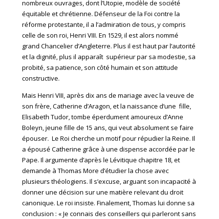
nombreux ouvrages, dont l’Utopie, modèle de société
équitable et chrétienne. Défenseur de la Foi contre la
réforme protestante, il a l’admiration de tous, y compris
celle de son roi, Henri VIII. En 1529, il est alors nommé
grand Chancelier d’Angleterre. Plus il est haut par l’autorité
et la dignité, plus il apparaît supérieur par sa modestie, sa
probité, sa patience, son côté humain et son attitude
constructive.
Mais Henri VIII, après dix ans de mariage avec la veuve de
son frère, Catherine d’Aragon, et la naissance d’une fille,
Elisabeth Tudor, tombe éperdument amoureux d’Anne
Boleyn, jeune fille de 15 ans, qui veut absolument se faire
épouser. Le Roi cherche un motif pour répudier la Reine. Il
a épousé Catherine grâce à une dispense accordée par le
Pape. Il argumente d’après le Lévitique chapitre 18, et
demande à Thomas More d’étudier la chose avec
plusieurs théologiens. Il s’excuse, arguant son incapacité à
donner une décision sur une matière relevant du droit
canonique. Le roi insiste. Finalement, Thomas lui donne sa
conclusion : « Je connais des conseillers qui parleront sans