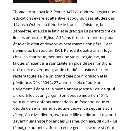
Thomas More nait le 6 février 1477 à Londres. Il reçoit une
éducation sévère et attentive, et poursuit ses études dès
14 ans à Oxford où il étudie le français, l’histoire, la
géométrie, et aussi le latin et le grec qui lui permettront de
lire les pères de l’Eglise. A 16 ans il rentre à Londres pour
étudier le droit et devenir avocat comme son père. Il est
nommé au barreau en 1501. Pendant quatre ans, il loge
chez les chartreux, menant une vie mi-religieuse, mi-
laïque, s’initiant à la spiritualité en plus de ses fonctions
qu’il exerce avec une grande charité et justice. Il lui en
restera toute sa vie un grand zèle pour l’oraison et la
pénitence. Dès 1504 (à 27 ans) il est élu député au
Parlement. Il épouse la même année Joanna Colt, de qui il
a trois filles et un garçon. Son épouse meurt en 1511. Il
veut que ses enfants vivent dans un foyer heureux et
décide de se remarier avec une veuve de sept ans son
aînée, Alice Middleton, ayant une fille de dix ans. Le grand
savant humaniste hollandais Erasme, son ami, dit qu’il « lui
témoigne autant d’affection et de gentillesse que si c’était