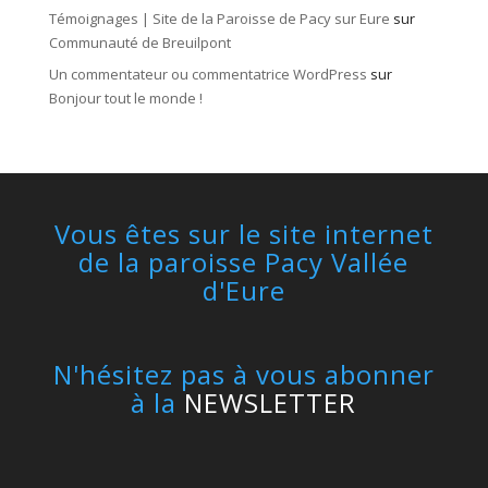
Témoignages | Site de la Paroisse de Pacy sur Eure
sur
Communauté de Breuilpont
Un commentateur ou commentatrice WordPress
sur
Bonjour tout le monde !
Vous êtes sur le site internet
de la paroisse Pacy Vallée
d'Eure
N'hésitez pas à vous abonner
à la
NEWSLETTER