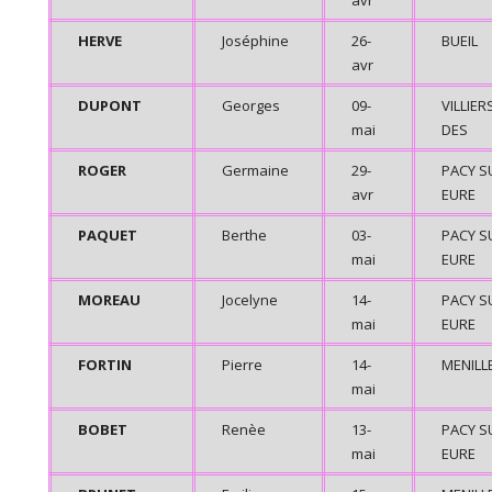
avr
HERVE
Joséphine
26-
BUEIL
avr
DUPONT
Georges
09-
VILLIER
mai
DES
ROGER
Germaine
29-
PACY S
avr
EURE
PAQUET
Berthe
03-
PACY S
mai
EURE
MOREAU
Jocelyne
14-
PACY S
mai
EURE
FORTIN
Pierre
14-
MENILL
mai
BOBET
Renèe
13-
PACY S
mai
EURE