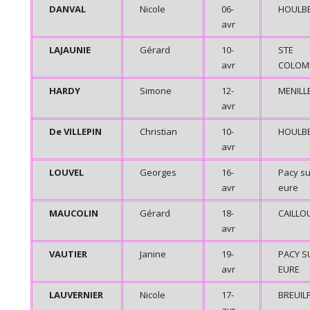
DANVAL
Nicole
06-
HOULB
avr
LAJAUNIE
Gérard
10-
STE
avr
COLOM
HARDY
Simone
12-
MENILL
avr
De VILLEPIN
Christian
10-
HOULB
avr
LOUVEL
Georges
16-
Pacy su
avr
eure
MAUCOLIN
Gérard
18-
CAILLO
avr
VAUTIER
Janine
19-
PACY S
avr
EURE
LAUVERNIER
Nicole
17-
BREUIL