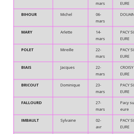
mars
EURE
BIHOUR
Michel
06-
DOUAI
mars
MARY
Arlette
14-
PACY S
mars
EURE
POLET
Mireille
22-
PACY S
mars
EURE
BIAIS
Jacques
22-
CROISY
mars
EURE
BRICOUT
Dominique
23-
PACY S
mars
EURE
FALLOURD
27-
Pacy su
mars
eure
IMBAULT
Sylvaine
02-
PACY S
avr
EURE