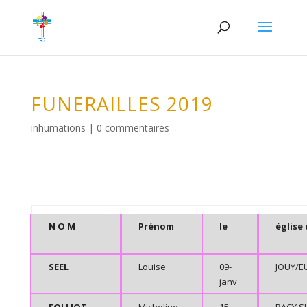
FUNERAILLES 2019
inhumations
|
0 commentaires
N O M
Prénom
le
église
SEEL
Louise
09-
JOUY/E
janv