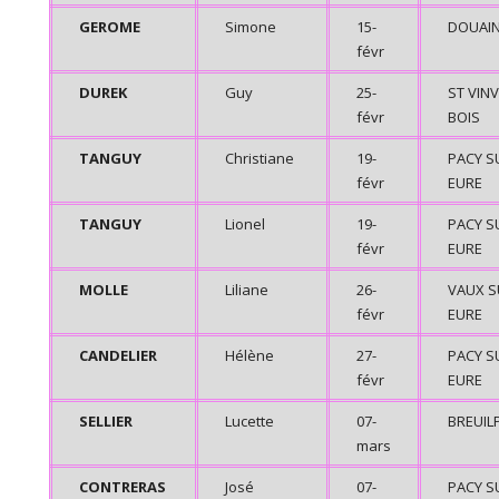
GEROME
Simone
15-
DOUAI
févr
DUREK
Guy
25-
ST VIN
févr
BOIS
TANGUY
Christiane
19-
PACY S
févr
EURE
TANGUY
Lionel
19-
PACY S
févr
EURE
MOLLE
Liliane
26-
VAUX S
févr
EURE
CANDELIER
Hélène
27-
PACY S
févr
EURE
SELLIER
Lucette
07-
BREUIL
mars
CONTRERAS
José
07-
PACY S