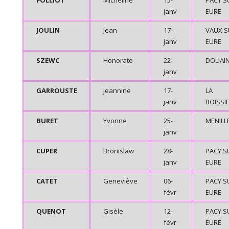
FOLLIOT
Micheline
15-
PACY S
janv
EURE
JOULIN
Jean
17-
VAUX S
janv
EURE
SZEWC
Honorato
22-
DOUAI
janv
GARROUSTE
Jeannine
17-
LA
janv
BOISSI
BURET
Yvonne
25-
MENILL
janv
CUPER
Bronislaw
28-
PACY S
janv
EURE
CATET
Geneviève
06-
PACY S
févr
EURE
QUENOT
Gisèle
12-
PACY S
févr
EURE