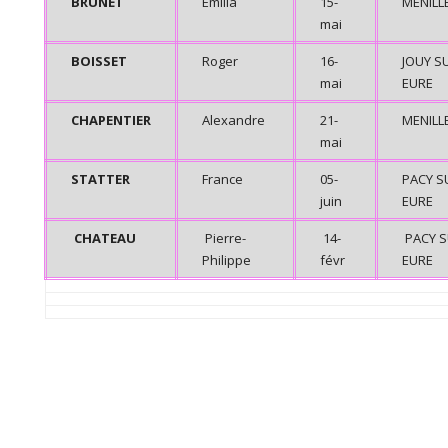
BRUNET
Emilia
15-
MENILL
mai
BOISSET
Roger
16-
JOUY S
mai
EURE
CHAPENTIER
Alexandre
21-
MENILL
mai
STATTER
France
05-
PACY S
juin
EURE
CHATEAU
Pierre-
14-
PACY 
Philippe
févr
EURE