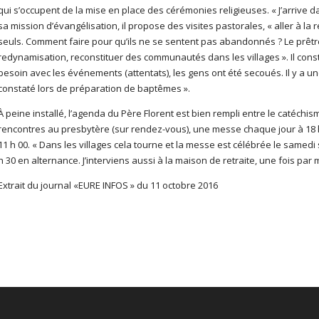
qui s’occupent de la mise en place des cérémonies religieuses. « J’arrive
sa mission d’évangélisation, il propose des visites pastorales, « aller à la
seuls. Comment faire pour qu’ils ne se sentent pas abandonnés ? Le prêtre 
redynamisation, reconstituer des communautés dans les villages ». Il consta
besoin avec les événements (attentats), les gens ont été secoués. Il y a une
constaté lors de préparation de baptêmes ».
À peine installé, l’agenda du Père Florent est bien rempli entre le catéchis
rencontres au presbytère (sur rendez-vous), une messe chaque jour à 18 h 
11 h 00. « Dans les villages cela tourne et la messe est célébrée le samedi 
h 30 en alternance. J’interviens aussi à la maison de retraite, une fois par m
Extrait du journal «EURE INFOS » du 11 octobre 2016