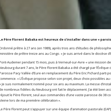
Le Père Florent Babaka est heureux de s’installer dans une « parois
Ordonné prêtre à 27 ans (en 1989), après trois ans d’études de philosophie
mi­nistère de prêtre treize ans au Congo. «
Je suis arrivé dans le diocèse d
Pont-Audemer pendant 15 mois, puis à Verneuil-sur-Avre « une mission de 5
Neubourg durant 7 ans, le Père Florent Babaka a été chargé par l’Évêque 
Paroisse Pacy Vallée d’Eure en remplacement du Père Eric Pichard parti p
commence. « L’Évêque propose selon son projet, deux choix possibles au d
« Je suis normalement nommé pour six ans au maximum. La messe d’installa
de nombreux fidèles du Neubourg ont fait le déplacement. J’ai été bien acc
réjouit le Père Florent, seul aux commandes d’une vaste paroisse de 38 c
pleine lors de ma première célébration ».
Le Père Florent peut s’appuyer sur une équipe d’animation pastorale (EAP