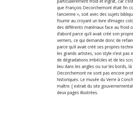
particulièrement froid et ingrat, car c’es
que François Decorchemont était fin conn
l’ancienne », soit avec des sujets bibl
fournir au croyant un livre d’images colo
des différents matériaux face au froid o
d’abord parce qu’il avait créé son propre
verriers, ce qui demande donc de refair
parce qu’il avait créé ses propres techn
les grands artistes, son style n’est pas 
de dégradations imbéciles et de les scr
lieu dans les angles ou sur les bords, l
Decorchemont ne sont pas encore prot
historiques. Le musée du Verre à Conc
maître. [ extrait du site gouvernemental
deux pages illustrées.