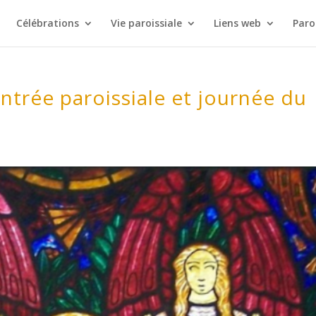
Célébrations
Vie paroissiale
Liens web
Paro
ntrée paroissiale et journée du