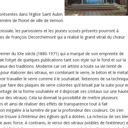
ésentes dans l’église Saint Aubin.
verrière de l’hotel de ville de Vernon.
issiale, les paroissiens et les jeunes scouts présents pourront à
s de François Decorchemont qui a réalisé le grand vitrail du chœur
errier du XXe siècle (1880-1971) qui a marqué de son empreinte de
ait l’objet de quelques publications tant son style sur le fond et sur la
eux des traditions. Moderne car cet artiste a toute sa vie tenté de
our élaborer des vitraux, en combinant le verre, le béton et le métal.
ir travailler le verre comme il le souhaitait. Retenons de sa techniqu
 par faire des plaques de verre colorées qu’il brisait par la suite pour e
 montage de la forme souhaitée et il disposait ses cristaux sur une haut
r des vitraux). Cela lui donnait la possibilité de mettre plusieurs
s et ainsi de réaliser des effets de transparence tout à fait
ion inégalée à la lumière de par la profondeur des couleurs. On s’en
e trouve à l’intérieur des églises qu’il a dotées. La richesse de ses ble
 avec force. A contrario, le verso des vitraux (visibles de l’extérieur) 