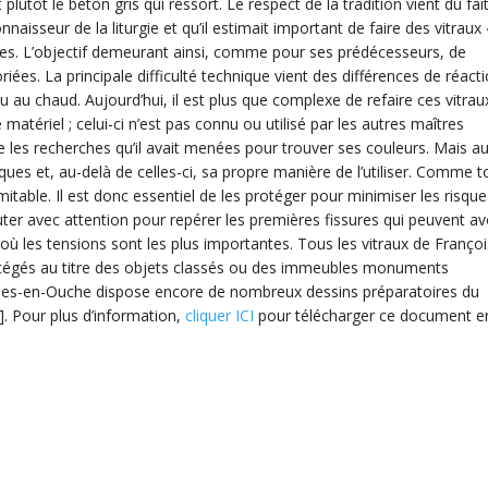
t plutôt le béton gris qui ressort. Le respect de la tradition vient du fai
aisseur de la liturgie et qu’il estimait important de faire des vitraux 
iques. L’objectif demeurant ainsi, comme pour ses prédécesseurs, de
riées. La principale difficulté technique vient des différences de réact
u au chaud. Aujourd’hui, il est plus que complexe de refaire ces vitrau
 matériel ; celui-ci n’est pas connu ou utilisé par les autres maîtres
e les recherches qu’il avait menées pour trouver ses couleurs. Mais au
iques et, au-delà de celles-ci, sa propre manière de l’utiliser. Comme 
imitable. Il est donc essentiel de les protéger pour minimiser les risque
uter avec attention pour repérer les premières fissures qui peuvent av
à où les tensions sont les plus importantes. Tous les vitraux de Françoi
égés au titre des objets classés ou des immeubles monuments
hes-en-Ouche dispose encore de nombreux dessins préparatoires du
]. Pour plus d’information,
cliquer ICI
pour télécharger ce document e