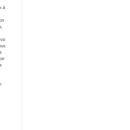
t
« à
ion
x,
ssi
tous
s
oir
s
n