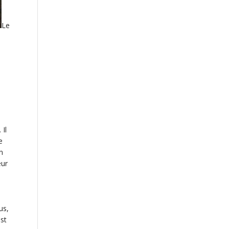
Le
 Il
e
n
eur
us,
est