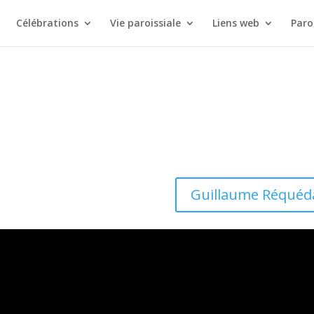
Célébrations
Vie paroissiale
Liens web
Paro
Guillaume Réquéd