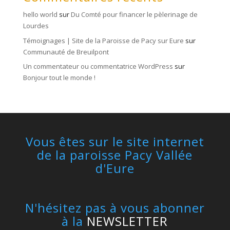
hello world
sur
Du Comté pour financer le pèlerinage de
Lourdes
Témoignages | Site de la Paroisse de Pacy sur Eure
sur
Communauté de Breuilpont
Un commentateur ou commentatrice WordPress
sur
Bonjour tout le monde !
Vous êtes sur le site internet
de la paroisse Pacy Vallée
d'Eure
N'hésitez pas à vous abonner
à la
NEWSLETTER