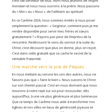
s’est fait serviteur de tous. Alors nous jeûnons de l’esprit
mondain et nous nous ouvrons à la prière. Nous passons
du « Moi » au « Nous », de l’utilitaire au spirituel.
En ce Carême 2026, nous sommes invités à nous poser
simplement la question : « Seigneur, comment puis-je me
rendre disponible pour servir mes frères et sœurs
gratuitement ? » N’ayons pas peur de l’imprévu de la
rencontre. Redécouvrir le sens du service à la suite du
Christ, c’est découvrir que plus on donne, plus on reçoit.
C’est dans cette gratuité que se cache le secret de la
véritable fraternité.
Une marche vers la joie de Pâques
En nous mettant au service les uns des autres, nous ne
faisons pas que « faire le bien ». Nous suivons le Christ
sur son chemin pascal. C’est en nous donnant que nous
mourons à notre repli sur soi pour ressusciter, dès
aujourd’hui, à une vie plus généreuse et plus lumineuse.
Que ce temps de Carême nous aide à transformer nos
églises et nos villes en lieux de générosité joyeuse et