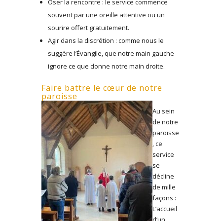
Oser la rencontre : le service commence
souvent par une oreille attentive ou un
sourire offert gratuitement.
Agir dans la discrétion : comme nous le
suggère l’Évangile, que notre main gauche
ignore ce que donne notre main droite.
Faire battre le cœur de notre
paroisse
Au sein
de notre
paroisse
, ce
service
se
décline
de mille
façons :
L’accueil
d’un