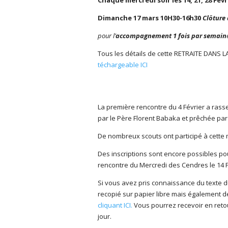
Chaque mercredi soir les 14, 21, 28 Fév
Dimanche 17 mars
10H30-16h30
Clôture 
pour l’
ac
compagnement
1 fois par semain
Tous les détails de cette RETRAITE DANS LA V
téchargeable ICI
La première rencontre du 4 Février a ras
par le Père Florent Babaka et prêchée par 
De nombreux scouts ont participé à cette
Des inscriptions sont encore possibles pou
rencontre du Mercredi des Cendres le 14 Fé
Si vous avez pris connaissance du texte d
recopié sur papier libre mais également d
cliquant ICI.
Vous pourrez recevoir en reto
jour.