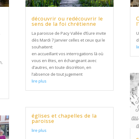
découvrir ou redécouvrir le
O
sens de la foi chrétienne
l
La paroisse de Pacy Vallée d’Eure invite
U
y
dès Mardi 7 Janvier celles et ceux qui le
d
souhaitent:
l
en accueillant vos interrogations là où
vous en êtes, en échangeant avec
n,
d’autres, en toute discrétion, en
l’absence de tout jugement
lire plus
églises et chapelles de la
paroisse
lire plus