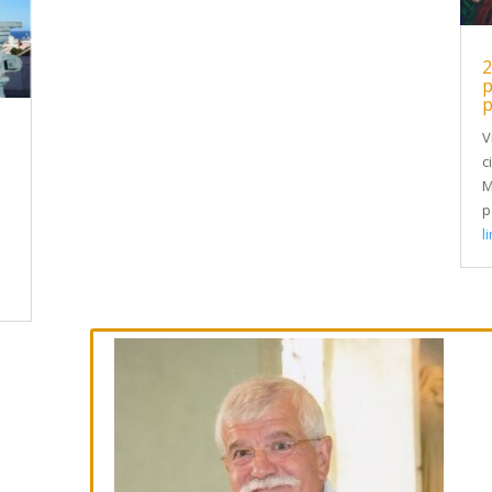
p
V
c
M
p
l