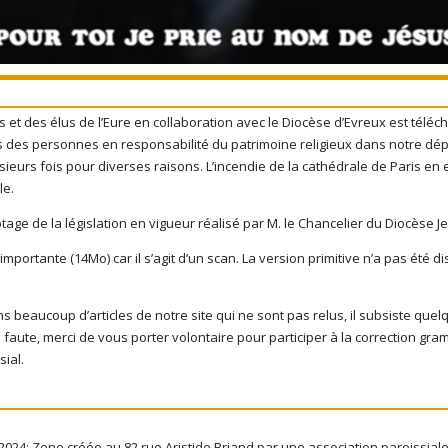
s et des élus de l’Eure en collaboration avec le Diocèse d’Evreux est téléc
es des personnes en responsabilité du patrimoine religieux dans notre dép
urs fois pour diverses raisons. L’incendie de la cathédrale de Paris en es
le.
yptage de la législation en vigueur réalisé par M. le Chancelier du Diocèse
 importante (14Mo) car il s’agit d’un scan. La version primitive n’a pas été 
eaucoup d’articles de notre site qui ne sont pas relus, il subsiste que
 faute, merci de vous porter volontaire pour participer à la correction gra
sial.
: Zone créée au 82 rue Aristide Briand par une association paroissiale 