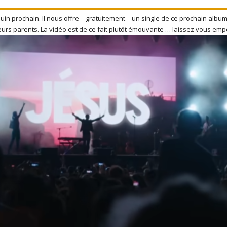
in prochain. Il nous offre – gratuitement – un single de ce prochain album 
rs parents. La vidéo est de ce fait plutôt émouvante … laissez vous emp